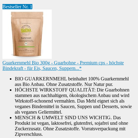
Bestseller Nr. 1
Guarkernmehl Bio 300g - Guarbohne - Premium cps - höchste
Bindekraft - für Eis, Saucen, Suppern...*
BIO GUARKERNMEHL beinhaltet 100% Guarkernmehl
aus Bio Anbau. Ohne Zusatzstoffe. Nur Natur pur.
HÖCHSTE WIRKSTOFF QUALITÄT: Die Guarbohnen
stammen aus nachhaltigem, ökologischem Anbau und wird
Wirkstoff-schonend vermahlen. Das Mehl eignet sich als
veganes Bindemittel in Saucen, Suppen und Desserts, sowie
als veganes Geliermittel.
MENSCH & UMWELT SIND UNS WICHTIG. Das
Produkt ist vegan, laktosefrei, glutenfrei, sojafrei und ohne
Zuckerzusatz. Ohne Zusatzstoffe. Vorratsverpackung mit
Zipverschluss.