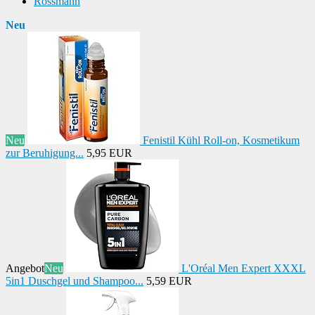
Rossmann
Neu
Neu
Fenistil Kühl Roll-on, Kosmetikum
zur Beruhigung...
5,95 EUR
Angebot
Neu
L'Oréal Men Expert XXXL
5in1 Duschgel und Shampoo...
5,59 EUR