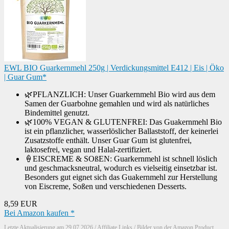
EWL BIO Guarkernmehl 250g | Verdickungsmittel E412 | Eis | Öko
| Guar Gum*
🌿PFLANZLICH: Unser Guarkernmehl Bio wird aus dem
Samen der Guarbohne gemahlen und wird als natürliches
Bindemittel genutzt.
🌿100% VEGAN & GLUTENFREI: Das Guakernmehl Bio
ist ein pflanzlicher, wasserlöslicher Ballaststoff, der keinerlei
Zusatzstoffe enthält. Unser Guar Gum ist glutenfrei,
laktosefrei, vegan und Halal-zertifiziert.
🍦EISCREME & SOßEN: Guarkernmehl ist schnell löslich
und geschmacksneutral, wodurch es vielseitig einsetzbar ist.
Besonders gut eignet sich das Guakernmehl zur Herstellung
von Eiscreme, Soßen und verschiedenen Desserts.
8,59 EUR
Bei Amazon kaufen *
Letzte Aktualisierung am 29.07.2026 / Affiliate Links / Bilder von der Amazon Product