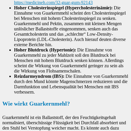
https://medicineh.com/32-guar-gum-92143
Hoher Cholesterinspiegel (Hypercholesterinämie):
Die
Einnahme von Guarkernmehl scheint den Cholesterinspiegel
bei Menschen mit hohem Cholesterinspiegel zu senken.
Guarkernmehl und Pektin, zusammen mit kleinen Mengen
unlöslicher Ballaststoffe eingenommen, senken auch das
Gesamtcholesterin und das „schlechte“ Low-Density-
Lipoprotein (LDL-Cholesterin). Auch hierauf deuten diverse
externe Berichte hin.
Hoher Blutdruck (Hypertonie):
Die Einnahme von
Guarkernmehl zu jeder Mahlzeit soll den Blutdruck bei
Menschen mit hohem Blutdruck senken können. Allerdings
scheint die Wirkung von Guarkernmehl geringer zu sein als
die Wirkung von Flohsamenschalen.
Reizdarmsyndrom (IBS):
Die Einnahme von Guarkernmehl
durch den Mund könnte Magenschmerzen reduzieren und die
Darmfunktion und Lebensqualität bei Menschen mit IBS
verbessern.
Wie wirkt Guarkernmehl?
Guarkernmehl ist ein Ballaststoff, der den Feuchtigkeitsgehalt
normalisiert, überschüssige Flüssigkeit bei Durchfall absorbiert und
den Stuhl bei Verstopfung weicher macht. Es könnte auch dazu