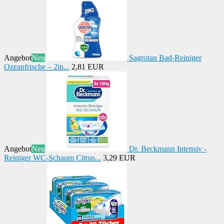
Angebot
Neu
Sagrotan Bad-Reiniger
Ozeanfrische – 2in...
2,81 EUR
Angebot
Neu
Dr. Beckmann Intensiv -
Reiniger WC-Schaum Citrus...
3,29 EUR