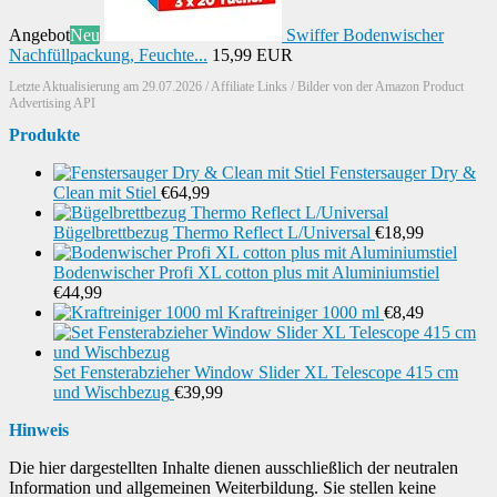
Angebot
Neu
Swiffer Bodenwischer
Nachfüllpackung, Feuchte...
15,99 EUR
Letzte Aktualisierung am 29.07.2026 / Affiliate Links / Bilder von der Amazon Product
Advertising API
Produkte
Fenstersauger Dry &
Clean mit Stiel
€
64,99
Bügelbrettbezug Thermo Reflect L/Universal
€
18,99
Bodenwischer Profi XL cotton plus mit Aluminiumstiel
€
44,99
Kraftreiniger 1000 ml
€
8,49
Set Fensterabzieher Window Slider XL Telescope 415 cm
und Wischbezug
€
39,99
Hinweis
Die hier dargestellten Inhalte dienen ausschließlich der neutralen
Information und allgemeinen Weiterbildung. Sie stellen keine