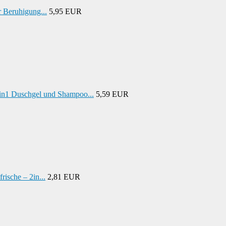
r Beruhigung...
5,95 EUR
n1 Duschgel und Shampoo...
5,59 EUR
ische – 2in...
2,81 EUR