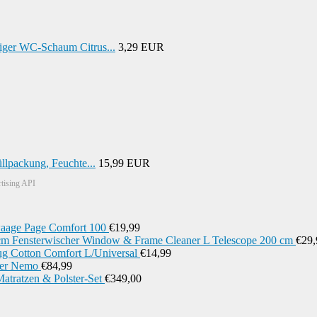
niger WC-Schaum Citrus...
3,29 EUR
lpackung, Feuchte...
15,99 EUR
rtising API
aage Page Comfort 100
€
19,99
Fensterwischer Window & Frame Cleaner L Telescope 200 cm
€
29,
ug Cotton Comfort L/Universal
€
14,99
ger Nemo
€
84,99
tratzen & Polster-Set
€
349,00