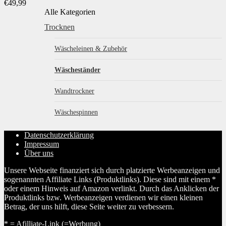
€
49,99
Alle Kategorien
Trocknen
Wäscheleinen & Zubehör
Wäscheständer
Wandtrockner
Wäschespinnen
Datenschutzerklärung
Impressum
Über uns
Unsere Webseite finanziert sich durch platzierte Werbeanzeigen und
sogenannten Affiliate Links (Produktlinks). Diese sind mit einem *
oder einem Hinweis auf Amazon verlinkt. Durch das Anklicken der
Produktlinks bzw. Werbeanzeigen verdienen wir einen kleinen
Betrag, der uns hilft, diese Seite weiter zu verbessern.
* = Afilliate-Link (=Werbung)