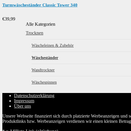
Turmwäscheständer Classic Tower 340
€
39,99
Alle Kategorien
Trocknen
Wäscheleinen & Zubehör
Wäscheständer
Wandtrockner
Wäschespinnen
Datenschutzerklärung
Impressum
Über uns
Unsere Webseite finanziert sich durch platzierte Werbeanzeigen und 
Produktlinks bzw. Werbeanzeigen verdienen wir einen kleinen Betrag, d