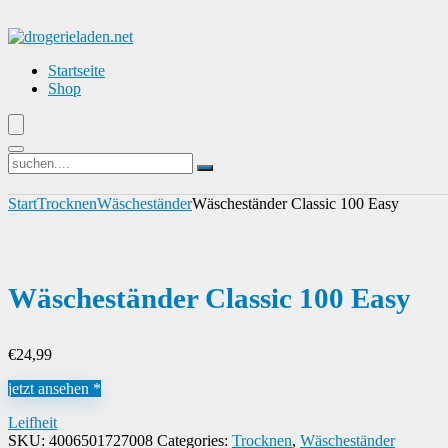
Startseite
Shop
Start
Trocknen
Wäscheständer
Wäscheständer Classic 100 Easy
Wäscheständer Classic 100 Easy
€
24,99
jetzt ansehen *
Leifheit
SKU:
4006501727008
Categories:
Trocknen
,
Wäscheständer