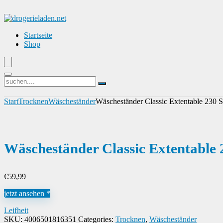
Startseite
Shop
Start
Trocknen
Wäscheständer
Wäscheständer Classic Extentable 230 S
Wäscheständer Classic Extentable 
€
59,99
jetzt ansehen *
Leifheit
SKU:
4006501816351
Categories:
Trocknen
,
Wäscheständer