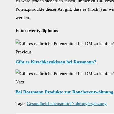
Es wäre jedoch sicherlich falsch, immer zu 100 Proz
Potenzprodukte dieser Art gilt, dass es (noch?) an 
werden.
Foto: twenty20photos
Previous
Gibt es Kirschkernkissen bei Rossmann?
Next
Bei Rossmann Produkte zur Raucherentwöhnung
Tags:
Gesundheit
Lebensmittel
Nahrungergänzung