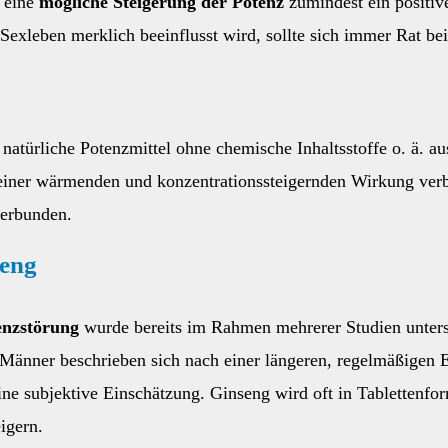
f eine
mögliche Steigerung der Potenz
zumindest ein positiv
Sexleben merklich beeinflusst wird, sollte sich immer Rat be
atürliche Potenzmittel ohne chemische Inhaltsstoffe o. ä. a
einer wärmenden und konzentrationssteigernden Wirkung ver
verbunden.
seng
enzstörung
wurde bereits im Rahmen mehrerer Studien untersu
e Männer beschrieben sich nach einer längeren, regelmäßigen
eine subjektive Einschätzung. Ginseng wird oft in Tablettenfo
igern.