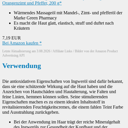
Orangenzimt und Pfeffer, 200 g*
Wärmendes Massageöl mit Mandel-, Zimt- und pfefferöl der
Marke Green Pharmacy
Es macht die Haut glatt, elastisch, straff und duftet nach
Kräutern
7,19 EUR
Bei Amazon kaufen *
Letzte Aktualisierung am 3.08.2026 / Affiliate Links / Bilder von der Amazon Product
Advertising API
Verwendung
Die antioxidativen Eigenschaften von Ingweröl sind dafür bekannt,
dass sie eine schützende Wirkung auf die Haut haben und die
Anzeichen von Hautschäden und Hautalterung, wie Falten und
feine Linien, hemmen können sollen. Seine stimulierenden
Eigenschaften machen es zu einem idealen Inhaltsstoff in
revitalisierenden Feuchtigkeitscremes, die einem fahlen Teint Farbe
und Ausstrahlung zurückgeben.
Bei der Anwendung im Haar trägt der reiche Mineralgehalt
des Ingweröls zur Gesundheit der Kopfhaut und der