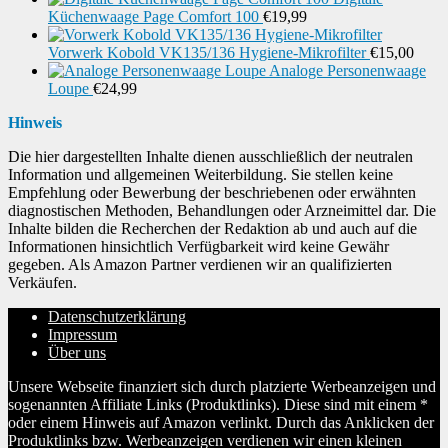
Küchenwaage Page Comfort 100
€
19,99
Vorwerk Kobold VK135/136 Hygiene-Mikrofilter
€
15,00
Analoge Personenwaage
Loupe
€
24,99
Hinweis
Die hier dargestellten Inhalte dienen ausschließlich der neutralen
Information und allgemeinen Weiterbildung. Sie stellen keine
Empfehlung oder Bewerbung der beschriebenen oder erwähnten
diagnostischen Methoden, Behandlungen oder Arzneimittel dar. Die
Inhalte bilden die Recherchen der Redaktion ab und auch auf die
Informationen hinsichtlich Verfügbarkeit wird keine Gewähr
gegeben. Als Amazon Partner verdienen wir an qualifizierten
Verkäufen.
Datenschutzerklärung
Impressum
Über uns
Unsere Webseite finanziert sich durch platzierte Werbeanzeigen und
sogenannten Affiliate Links (Produktlinks). Diese sind mit einem *
oder einem Hinweis auf Amazon verlinkt. Durch das Anklicken der
Produktlinks bzw. Werbeanzeigen verdienen wir einen kleinen