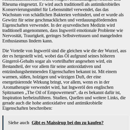
Rheuma eingesetzt. Er wird auch traditionell als antimikrobielles
Konservierungsmittel für Lebensmittel verwendet, das das
Wachstum von schädlichen Bakterien verhindert, und er wurde als
Gewürz für seine geschmacklichen und verdauungsfördernden
Eigenschaften verwendet. In der ayurvedischen Medizin wird
traditionell angenommen, dass Ingweröl emotionale Probleme wie
Nervosität, Traurigkeit, geringes Selbstvertrauen und mangelnden
Enthusiasmus lindern kann.
Die Vorteile von Ingweröl sind die gleichen wie die der Wurzel, aus
der es hergestellt wird, wobei das Öl aufgrund seines höheren
Gingerol-Gehalts sogar als vorteilhafter angesehen wird, ein
Bestandteil, der vor allem für seine antioxidativen und
entzündungshemmenden Eigenschaften bekannt ist. Mit einem
warmen, süßen, holzigen und würzigen Duft, der eine
energetisierende Wirkung bringt, vor allem, wenn es in der
Aromatherapie verwendet wird, hat Ingweröl den englischen
Spitznamen „The Oil of Empowerment“, da es bekannt dafür ist,
Inspiration herbeizuführen. Studien, Quellen und weitere Links, die
gerade auch die hohe antioxidative und antimikrobielle
Eigenschaften beschreiben:
Siehe auch
Gibt es Maissirup bei dm zu kaufen?