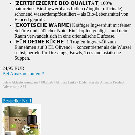
[𝗭𝗘𝗥𝗧𝗜𝗙𝗜𝗭𝗜𝗘𝗥𝗧𝗘 𝗕𝗜𝗢-𝗤𝗨𝗔𝗟𝗜𝗧Ä𝗧] 100%
naturreines Bio-Ingweröl aus Indien (Zingiber officinale),
schonend wasserdampfdestilliert – als Bio-Lebensmittel von
Ecocert geprüft.
[𝗘𝗫𝗢𝗧𝗜𝗦𝗖𝗛𝗘 𝗪Ä𝗥𝗠𝗘] Kräftiger Ingwerduft mit feiner
Schärfe und süßlicher Note. Ein Tropfen genügt – und dein
Raum verwandelt sich in eine orientalische Duftoase.
[𝗙Ü𝗥 𝗗𝗘𝗜𝗡𝗘 𝗞Ü𝗖𝗛𝗘] 1 Tropfen Ingwer-Öl zum
Einnehmen auf 3 EL Olivenöl – konzentrierter als die Wurzel
selbst, perfekt für Dressings, Bowls, Tees und asiatische
Suppen.
24,95 EUR
Bei Amazon kaufen *
Letzte Aktualisierung am 4.08.2026 / Affiliate Links / Bilder von der Amazon Product
Advertising API
Bestseller Nr. 1