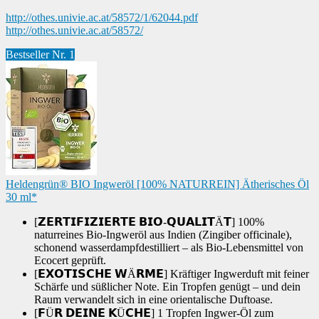
http://othes.univie.ac.at/58572/1/62044.pdf
http://othes.univie.ac.at/58572/
Bestseller Nr. 1
Heldengrün® BIO Ingweröl [100% NATURREIN] Ätherisches Öl
30 ml*
[𝗭𝗘𝗥𝗧𝗜𝗙𝗜𝗭𝗜𝗘𝗥𝗧𝗘 𝗕𝗜𝗢-𝗤𝗨𝗔𝗟𝗜𝗧Ä𝗧] 100%
naturreines Bio-Ingweröl aus Indien (Zingiber officinale),
schonend wasserdampfdestilliert – als Bio-Lebensmittel von
Ecocert geprüft.
[𝗘𝗫𝗢𝗧𝗜𝗦𝗖𝗛𝗘 𝗪Ä𝗥𝗠𝗘] Kräftiger Ingwerduft mit feiner
Schärfe und süßlicher Note. Ein Tropfen genügt – und dein
Raum verwandelt sich in eine orientalische Duftoase.
[𝗙Ü𝗥 𝗗𝗘𝗜𝗡𝗘 𝗞Ü𝗖𝗛𝗘] 1 Tropfen Ingwer-Öl zum