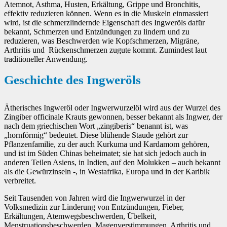
Atemnot, Asthma, Husten, Erkältung, Grippe und Bronchitis,
effektiv reduzieren können. Wenn es in die Muskeln einmassiert
wird, ist die schmerzlindernde Eigenschaft des Ingweröls dafür
bekannt, Schmerzen und Entzündungen zu lindern und zu
reduzieren, was Beschwerden wie Kopfschmerzen, Migräne,
Arthritis und Rückenschmerzen zugute kommt. Zumindest laut
traditioneller Anwendung.
Geschichte des Ingweröls
Ätherisches Ingweröl oder Ingwerwurzelöl wird aus der Wurzel des
Zingiber officinale Krauts gewonnen, besser bekannt als Ingwer, der
nach dem griechischen Wort „zingiberis“ benannt ist, was
„hornförmig“ bedeutet. Diese blühende Staude gehört zur
Pflanzenfamilie, zu der auch Kurkuma und Kardamom gehören,
und ist im Süden Chinas beheimatet; sie hat sich jedoch auch in
anderen Teilen Asiens, in Indien, auf den Molukken – auch bekannt
als die Gewürzinseln -, in Westafrika, Europa und in der Karibik
verbreitet.
Seit Tausenden von Jahren wird die Ingwerwurzel in der
Volksmedizin zur Linderung von Entzündungen, Fieber,
Erkältungen, Atemwegsbeschwerden, Übelkeit,
Menstruationsbeschwerden, Magenverstimmungen, Arthritis und