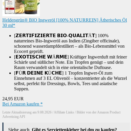
Heldengrün® BIO Ingweröl [100% NATURREIN] Ätherisches Öl
30 ml*
[𝗭𝗘𝗥𝗧𝗜𝗙𝗜𝗭𝗜𝗘𝗥𝗧𝗘 𝗕𝗜𝗢-𝗤𝗨𝗔𝗟𝗜𝗧Ä𝗧] 100%
naturreines Bio-Ingweröl aus Indien (Zingiber officinale),
schonend wasserdampfdestilliert – als Bio-Lebensmittel von
Ecocert geprüft.
[𝗘𝗫𝗢𝗧𝗜𝗦𝗖𝗛𝗘 𝗪Ä𝗥𝗠𝗘] Kräftiger Ingwerduft mit feiner
Schärfe und süßlicher Note. Ein Tropfen genügt – und dein
Raum verwandelt sich in eine orientalische Duftoase.
[𝗙Ü𝗥 𝗗𝗘𝗜𝗡𝗘 𝗞Ü𝗖𝗛𝗘] 1 Tropfen Ingwer-Öl zum
Einnehmen auf 3 EL Olivenöl – konzentrierter als die Wurzel
selbst, perfekt für Dressings, Bowls, Tees und asiatische
Suppen.
24,95 EUR
Bei Amazon kaufen *
Letzte Aktualisierung am 9.08.2026 / Affiliate Links / Bilder von der Amazon Product
Advertising API
Siehe auch
Gibt es Serviettenkleber bei dm zu kaufen?