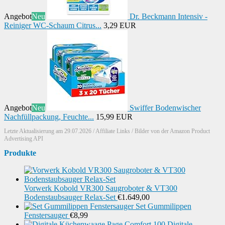
Angebot
Neu
Dr. Beckmann Intensiv -
Reiniger WC-Schaum Citrus...
3,29 EUR
Angebot
Neu
Swiffer Bodenwischer
Nachfüllpackung, Feuchte...
15,99 EUR
Letzte Aktualisierung am 29.07.2026 / Affiliate Links / Bilder von der Amazon Product
Advertising API
Produkte
Vorwerk Kobold VR300 Saugroboter & VT300
Bodenstaubsauger Relax-Set
€
1.649,00
Set Gummilippen
Fenstersauger
€
8,99
Digitale