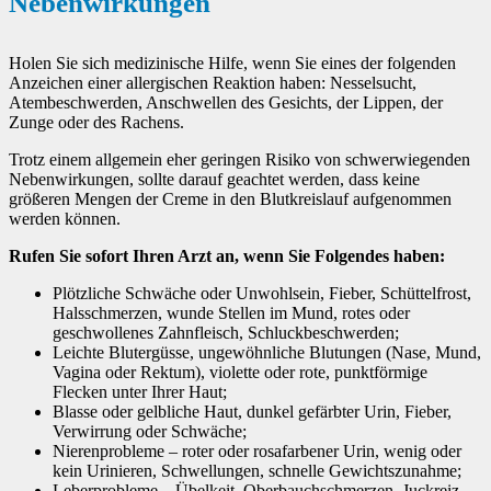
Nebenwirkungen
Holen Sie sich medizinische Hilfe, wenn Sie eines der folgenden
Anzeichen einer allergischen Reaktion haben: Nesselsucht,
Atembeschwerden, Anschwellen des Gesichts, der Lippen, der
Zunge oder des Rachens.
Trotz einem allgemein eher geringen Risiko von schwerwiegenden
Nebenwirkungen, sollte darauf geachtet werden, dass keine
größeren Mengen der Creme in den Blutkreislauf aufgenommen
werden können.
Rufen Sie sofort Ihren Arzt an, wenn Sie Folgendes haben:
Plötzliche Schwäche oder Unwohlsein, Fieber, Schüttelfrost,
Halsschmerzen, wunde Stellen im Mund, rotes oder
geschwollenes Zahnfleisch, Schluckbeschwerden;
Leichte Blutergüsse, ungewöhnliche Blutungen (Nase, Mund,
Vagina oder Rektum), violette oder rote, punktförmige
Flecken unter Ihrer Haut;
Blasse oder gelbliche Haut, dunkel gefärbter Urin, Fieber,
Verwirrung oder Schwäche;
Nierenprobleme – roter oder rosafarbener Urin, wenig oder
kein Urinieren, Schwellungen, schnelle Gewichtszunahme;
Leberprobleme – Übelkeit, Oberbauchschmerzen, Juckreiz,