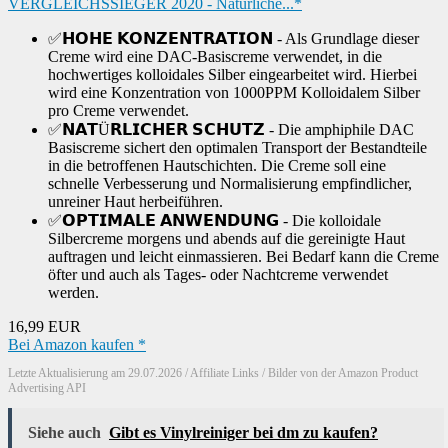
VERGLEICHSSIEGER 2020 - Natürliche...*
✅𝗛𝗢𝗛𝗘 𝗞𝗢𝗡𝗭𝗘𝗡𝗧𝗥𝗔𝗧𝗜𝗢𝗡 - Als Grundlage dieser
Creme wird eine DAC-Basiscreme verwendet, in die
hochwertiges kolloidales Silber eingearbeitet wird. Hierbei
wird eine Konzentration von 1000PPM Kolloidalem Silber
pro Creme verwendet.
✅𝗡𝗔𝗧Ü𝗥𝗟𝗜𝗖𝗛𝗘𝗥 𝗦𝗖𝗛𝗨𝗧𝗭 - Die amphiphile DAC
Basiscreme sichert den optimalen Transport der Bestandteile
in die betroffenen Hautschichten. Die Creme soll eine
schnelle Verbesserung und Normalisierung empfindlicher,
unreiner Haut herbeiführen.
✅𝗢𝗣𝗧𝗜𝗠𝗔𝗟𝗘 𝗔𝗡𝗪𝗘𝗡𝗗𝗨𝗡𝗚 - Die kolloidale
Silbercreme morgens und abends auf die gereinigte Haut
auftragen und leicht einmassieren. Bei Bedarf kann die Creme
öfter und auch als Tages- oder Nachtcreme verwendet
werden.
16,99 EUR
Bei Amazon kaufen *
Letzte Aktualisierung am 29.07.2026 / Affiliate Links / Bilder von der Amazon Product
Advertising API
Siehe auch
Gibt es Vinylreiniger bei dm zu kaufen?