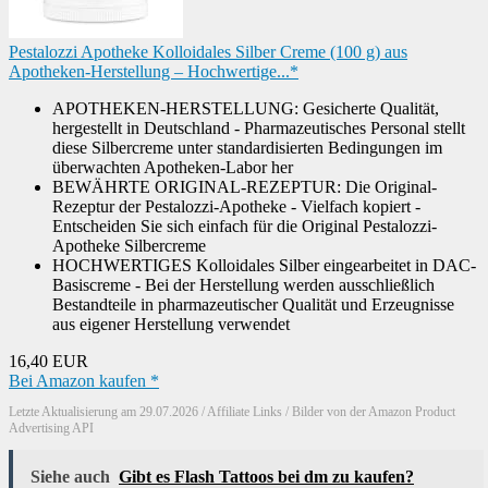
Pestalozzi Apotheke Kolloidales Silber Creme (100 g) aus
Apotheken-Herstellung – Hochwertige...*
APOTHEKEN-HERSTELLUNG: Gesicherte Qualität,
hergestellt in Deutschland - Pharmazeutisches Personal stellt
diese Silbercreme unter standardisierten Bedingungen im
überwachten Apotheken-Labor her
BEWÄHRTE ORIGINAL-REZEPTUR: Die Original-
Rezeptur der Pestalozzi-Apotheke - Vielfach kopiert -
Entscheiden Sie sich einfach für die Original Pestalozzi-
Apotheke Silbercreme
HOCHWERTIGES Kolloidales Silber eingearbeitet in DAC-
Basiscreme - Bei der Herstellung werden ausschließlich
Bestandteile in pharmazeutischer Qualität und Erzeugnisse
aus eigener Herstellung verwendet
16,40 EUR
Bei Amazon kaufen *
Letzte Aktualisierung am 29.07.2026 / Affiliate Links / Bilder von der Amazon Product
Advertising API
Siehe auch
Gibt es Flash Tattoos bei dm zu kaufen?