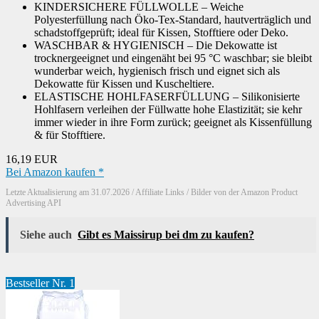
KINDERSICHERE FÜLLWOLLE – Weiche
Polyesterfüllung nach Öko-Tex-Standard, hautverträglich und
schadstoffgeprüft; ideal für Kissen, Stofftiere oder Deko.
WASCHBAR & HYGIENISCH – Die Dekowatte ist
trocknergeeignet und eingenäht bei 95 °C waschbar; sie bleibt
wunderbar weich, hygienisch frisch und eignet sich als
Dekowatte für Kissen und Kuscheltiere.
ELASTISCHE HOHLFASERFÜLLUNG – Silikonisierte
Hohlfasern verleihen der Füllwatte hohe Elastizität; sie kehr
immer wieder in ihre Form zurück; geeignet als Kissenfüllung
& für Stofftiere.
16,19 EUR
Bei Amazon kaufen *
Letzte Aktualisierung am 31.07.2026 / Affiliate Links / Bilder von der Amazon Product
Advertising API
Siehe auch
Gibt es Maissirup bei dm zu kaufen?
Bestseller Nr. 1