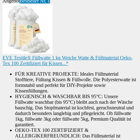
Angebot
Bestseller Nr. 1
EVE Textile® Füllwatte 1 kg Weiche Watte & Füllmaterial Oeko-
Tex 100 Zertifiziert für Kissen...*
FÜR KREATIVE PROJEKTE: Ideales Füllmaterial
Stofftiere, Füllung Kissen & Füllwolle. Die Polyesterwatte ist
formstabil und perfekt für DIY-Projekte sowie
Kissenfüllungen.
HYGIENISCH & WASCHBAR BIS 95°C: Unsere
Füllwatte waschbar (bis 95°C) bleibt auch nach der Wäsche
bauschig. Das Stopfmaterial ist kochfest, geruchsneutral und
dadurch besonders langlebig und pflegeleicht. Ob füllwatte
1kg, füllwatte 3kg oder füllwatte 5kg, Premium Qualität ist
garantiert.
OEKO-TEX 100 ZERTIFIZIERT &
ALLERGIKERFREUNDLICH: Das Füllmaterial ist