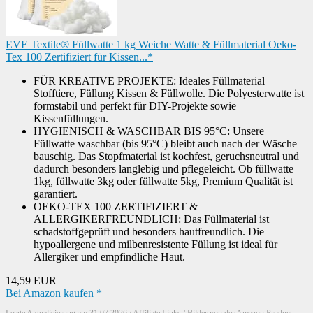
EVE Textile® Füllwatte 1 kg Weiche Watte & Füllmaterial Oeko-
Tex 100 Zertifiziert für Kissen...*
FÜR KREATIVE PROJEKTE: Ideales Füllmaterial
Stofftiere, Füllung Kissen & Füllwolle. Die Polyesterwatte ist
formstabil und perfekt für DIY-Projekte sowie
Kissenfüllungen.
HYGIENISCH & WASCHBAR BIS 95°C: Unsere
Füllwatte waschbar (bis 95°C) bleibt auch nach der Wäsche
bauschig. Das Stopfmaterial ist kochfest, geruchsneutral und
dadurch besonders langlebig und pflegeleicht. Ob füllwatte
1kg, füllwatte 3kg oder füllwatte 5kg, Premium Qualität ist
garantiert.
OEKO-TEX 100 ZERTIFIZIERT &
ALLERGIKERFREUNDLICH: Das Füllmaterial ist
schadstoffgeprüft und besonders hautfreundlich. Die
hypoallergene und milbenresistente Füllung ist ideal für
Allergiker und empfindliche Haut.
14,59 EUR
Bei Amazon kaufen *