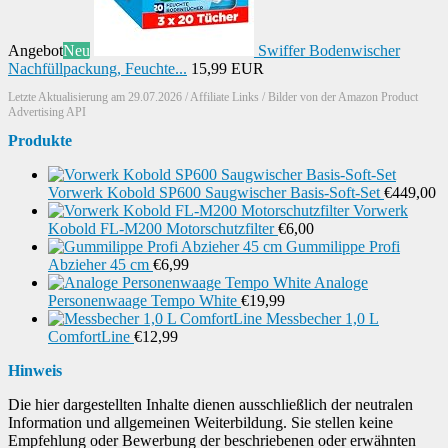
Angebot
Neu
Swiffer Bodenwischer
Nachfüllpackung, Feuchte...
15,99 EUR
Letzte Aktualisierung am 29.07.2026 / Affiliate Links / Bilder von der Amazon Product
Advertising API
Produkte
Vorwerk Kobold SP600 Saugwischer Basis-Soft-Set
€
449,00
Vorwerk
Kobold FL-M200 Motorschutzfilter
€
6,00
Gummilippe Profi
Abzieher 45 cm
€
6,99
Analoge
Personenwaage Tempo White
€
19,99
Messbecher 1,0 L
ComfortLine
€
12,99
Hinweis
Die hier dargestellten Inhalte dienen ausschließlich der neutralen
Information und allgemeinen Weiterbildung. Sie stellen keine
Empfehlung oder Bewerbung der beschriebenen oder erwähnten