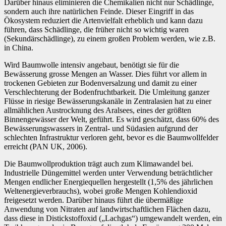
Darüber hinaus eliminieren die Chemikalien nicht nur Schädlinge,
sondern auch ihre natürlichen Feinde. Dieser Eingriff in das
Ökosystem reduziert die Artenvielfalt erheblich und kann dazu
führen, dass Schädlinge, die früher nicht so wichtig waren
(Sekundärschädlinge), zu einem großen Problem werden, wie z.B.
in China.
Wird Baumwolle intensiv angebaut, benötigt sie für die
Bewässerung grosse Mengen an Wasser. Dies führt vor allem in
trockenen Gebieten zur Bodenversalzung und damit zu einer
Verschlechterung der Bodenfruchtbarkeit. Die Umleitung ganzer
Flüsse in riesige Bewässerungskanäle in Zentralasien hat zu einer
allmählichen Austrocknung des Aralsees, eines der größten
Binnengewässer der Welt, geführt. Es wird geschätzt, dass 60% des
Bewässerungswassers in Zentral- und Südasien aufgrund der
schlechten Infrastruktur verloren geht, bevor es die Baumwollfelder
erreicht (PAN UK, 2006).
Die Baumwollproduktion trägt auch zum Klimawandel bei.
Industrielle Düngemittel werden unter Verwendung beträchtlicher
Mengen endlicher Energiequellen hergestellt (1,5% des jährlichen
Weltenergieverbrauchs), wobei große Mengen Kohlendioxid
freigesetzt werden. Darüber hinaus führt die übermäßige
Anwendung von Nitraten auf landwirtschaftlichen Flächen dazu,
dass diese in Distickstoffoxid („Lachgas“) umgewandelt werden, ein