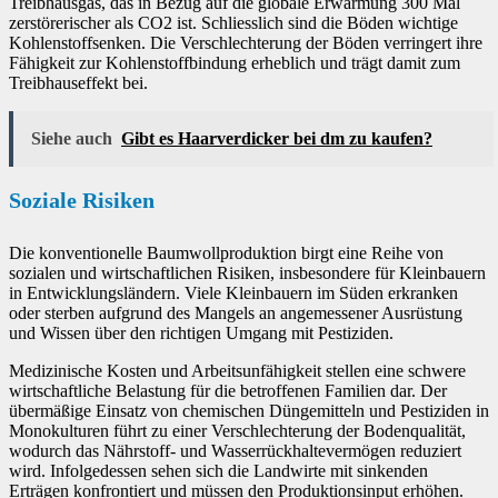
Treibhausgas, das in Bezug auf die globale Erwärmung 300 Mal
zerstörerischer als CO2 ist. Schliesslich sind die Böden wichtige
Kohlenstoffsenken. Die Verschlechterung der Böden verringert ihre
Fähigkeit zur Kohlenstoffbindung erheblich und trägt damit zum
Treibhauseffekt bei.
Siehe auch
Gibt es Haarverdicker bei dm zu kaufen?
Soziale Risiken
Die konventionelle Baumwollproduktion birgt eine Reihe von
sozialen und wirtschaftlichen Risiken, insbesondere für Kleinbauern
in Entwicklungsländern. Viele Kleinbauern im Süden erkranken
oder sterben aufgrund des Mangels an angemessener Ausrüstung
und Wissen über den richtigen Umgang mit Pestiziden.
Medizinische Kosten und Arbeitsunfähigkeit stellen eine schwere
wirtschaftliche Belastung für die betroffenen Familien dar. Der
übermäßige Einsatz von chemischen Düngemitteln und Pestiziden in
Monokulturen führt zu einer Verschlechterung der Bodenqualität,
wodurch das Nährstoff- und Wasserrückhaltevermögen reduziert
wird. Infolgedessen sehen sich die Landwirte mit sinkenden
Erträgen konfrontiert und müssen den Produktionsinput erhöhen.