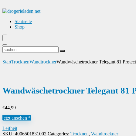
Startseite
Shop
Start
Trocknen
Wandtrockner
Wandwäschetrockner Telegant 81 Protect
Wandwäschetrockner Telegant 81 P
€
44,99
jetzt ansehen *
Leifheit
SKU:
4006501831002
Categories:
Trocknen
,
Wandtrockner