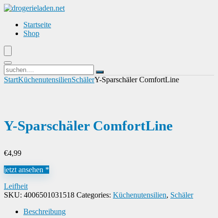
Startseite
Shop
Start
Küchenutensilien
Schäler
Y-Sparschäler ComfortLine
Y-Sparschäler ComfortLine
€
4,99
jetzt ansehen *
Leifheit
SKU:
4006501031518
Categories:
Küchenutensilien
,
Schäler
Beschreibung