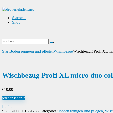
Startseite
Shop
Start
Boden reinigen und pflegen
Wischbezug
Wischbezug Profi XL mic
Wischbezug Profi XL micro duo col
€
19,99
jetzt ansehen *
Leifheit
SKU:
4006501551283
Categories:
Boden reinigen und pflegen
,
Wisc