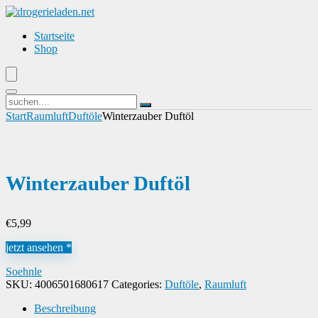
Startseite
Shop
Start
Raumluft
Duftöle
Winterzauber Duftöl
Winterzauber Duftöl
€
5,99
jetzt ansehen *
Soehnle
SKU:
4006501680617
Categories:
Duftöle
,
Raumluft
Beschreibung