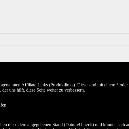
sogenannten Affiliate Links (Produktlinks). Diese sind mit einem * od
er uns hilft, diese Seite weiter zu verbessern.
ufen.
hen diese dem angegebenen Stand (Datum/Uhrzeit) und können sich auf 