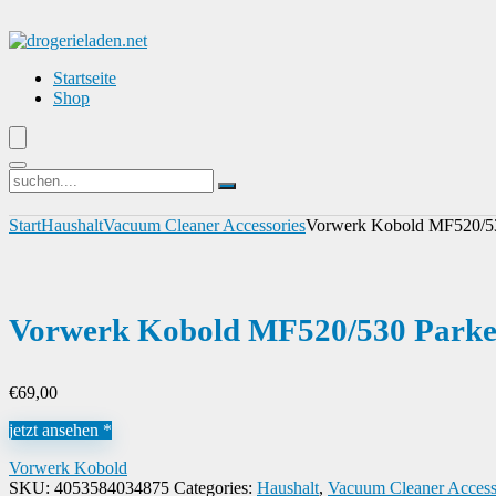
Startseite
Shop
Start
Haushalt
Vacuum Cleaner Accessories
Vorwerk Kobold MF520/53
Vorwerk Kobold MF520/530 Parke
€
69,00
jetzt ansehen *
Vorwerk Kobold
SKU:
4053584034875
Categories:
Haushalt
,
Vacuum Cleaner Access