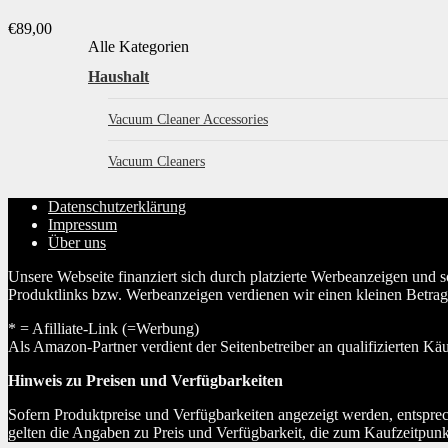
€
89,00
Alle Kategorien
Haushalt
Vacuum Cleaner Accessories
Vacuum Cleaners
Datenschutzerklärung
Impressum
Über uns
Unsere Webseite finanziert sich durch platzierte Werbeanzeigen und 
Produktlinks bzw. Werbeanzeigen verdienen wir einen kleinen Betrag, d
* = Afilliate-Link (=Werbung)
Als Amazon-Partner verdient der Seitenbetreiber an qualifizierten Kä
Hinweis zu Preisen und Verfügbarkeiten
Sofern Produktpreise und Verfügbarkeiten angezeigt werden, entsprec
gelten die Angaben zu Preis und Verfügbarkeit, die zum Kaufzeitpun