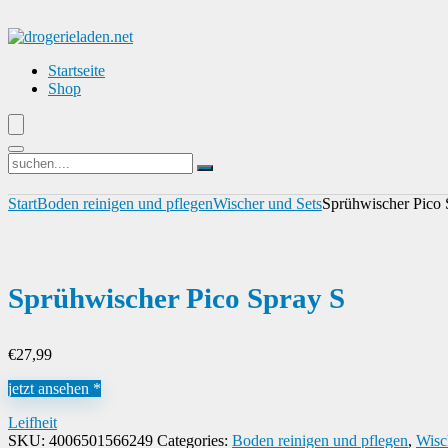
Startseite
Shop
Start
Boden reinigen und pflegen
Wischer und Sets
Sprühwischer Pico 
Sprühwischer Pico Spray S
€
27,99
jetzt ansehen *
Leifheit
SKU:
4006501566249
Categories:
Boden reinigen und pflegen
,
Wisc