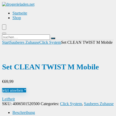
Startseite
Shop
Start
Sauberes Zuhause
Click System
Set CLEAN TWIST M Mobile
Set CLEAN TWIST M Mobile
€
69,99
jetzt ansehen *
Leifheit
SKU:
4006501520500
Categories:
Click System
,
Sauberes Zuhause
Beschreibung