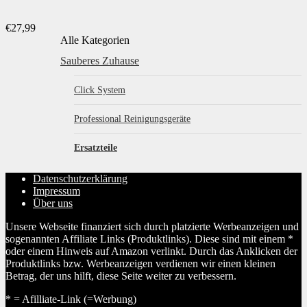
€
27,99
Alle Kategorien
Sauberes Zuhause
Click System
Professional Reinigungsgeräte
Ersatzteile
Datenschutzerklärung
Impressum
Über uns
Unsere Webseite finanziert sich durch platzierte Werbeanzeigen und
sogenannten Affiliate Links (Produktlinks). Diese sind mit einem *
oder einem Hinweis auf Amazon verlinkt. Durch das Anklicken der
Produktlinks bzw. Werbeanzeigen verdienen wir einen kleinen
Betrag, der uns hilft, diese Seite weiter zu verbessern.
* = Afilliate-Link (=Werbung)