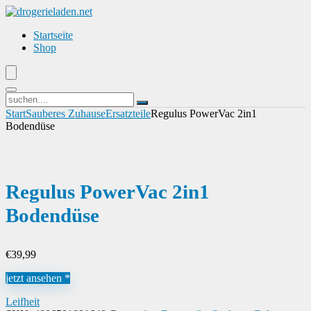
Startseite
Shop
Start
Sauberes Zuhause
Ersatzteile
Regulus PowerVac 2in1
Bodendüse
Regulus PowerVac 2in1
Bodendüse
€
39,99
jetzt ansehen *
Leifheit