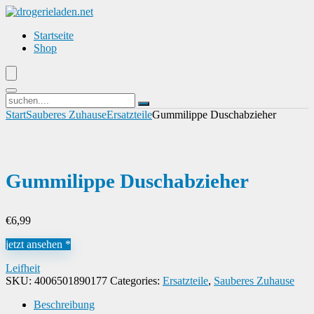
Startseite
Shop
Start
Sauberes Zuhause
Ersatzteile
Gummilippe Duschabzieher
Gummilippe Duschabzieher
€
6,99
jetzt ansehen *
Leifheit
SKU:
4006501890177
Categories:
Ersatzteile
,
Sauberes Zuhause
Beschreibung