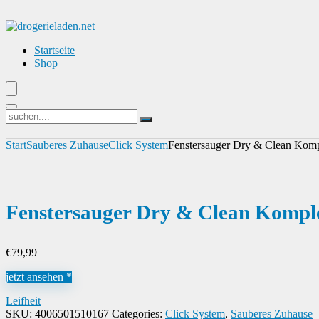
Startseite
Shop
Start
Sauberes Zuhause
Click System
Fenstersauger Dry & Clean Kompl
Fenstersauger Dry & Clean Komple
€
79,99
jetzt ansehen *
Leifheit
SKU:
4006501510167
Categories:
Click System
,
Sauberes Zuhause