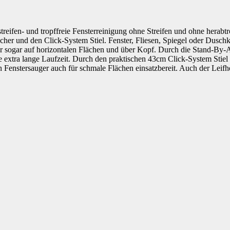
m streifen- und tropffreie Fensterreinigung ohne Streifen und ohne he
her und den Click-System Stiel. Fenster, Fliesen, Spiegel oder Dusc
t er sogar auf horizontalen Flächen und über Kopf. Durch die Stand-By-A
 extra lange Laufzeit. Durch den praktischen 43cm Click-System Stiel l
Fenstersauger auch für schmale Flächen einsatzbereit. Auch der Leifhe