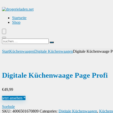
Startseite
Shop
Start
Küchenwaagen
Digitale Küchenwaagen
Digitale Küchenwaage P
Digitale Küchenwaage Page Profi
€
49,99
jetzt ansehen *
Soehnle
SKU:
4006501670809
Categories:
Digitale Küchenwaagen
,
Küchen