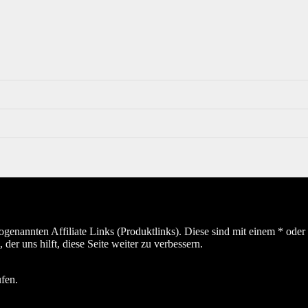
sogenannten Affiliate Links (Produktlinks). Diese sind mit einem * od
er uns hilft, diese Seite weiter zu verbessern.
ufen.