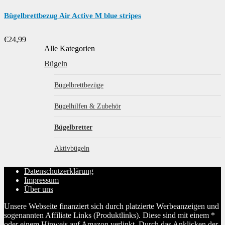
Bügelbrettbezug Air Active M blue stripes
€
24,99
Alle Kategorien
Bügeln
Bügelbrettbezüge
Bügelhilfen & Zubehör
Bügelbretter
Aktivbügeln
Datenschutzerklärung
Impressum
Über uns
Unsere Webseite finanziert sich durch platzierte Werbeanzeigen und
sogenannten Affiliate Links (Produktlinks). Diese sind mit einem *
oder einem Hinweis auf Amazon verlinkt. Durch das Anklicken der