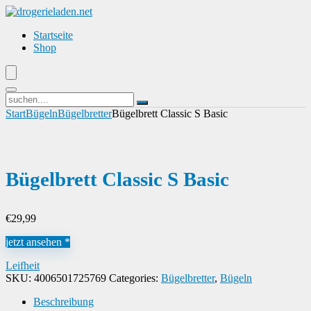
Startseite
Shop
Start
Bügeln
Bügelbretter
Bügelbrett Classic S Basic
Bügelbrett Classic S Basic
€
29,99
jetzt ansehen *
Leifheit
SKU:
4006501725769
Categories:
Bügelbretter
,
Bügeln
Beschreibung